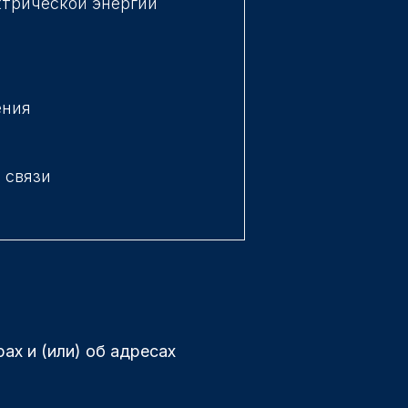
ктрической энергии
ения
 связи
х и (или) об адресах