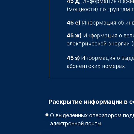
45 д
) Информация о еже
(мощности) по группам 
45 е)
Информация об ин
45 ж)
Информация о вели
электрической энергии 
45 з)
Информация о выде
абонентских номерах
Раскрытие информации в с
О выделенных оператором подв
электронной почты.