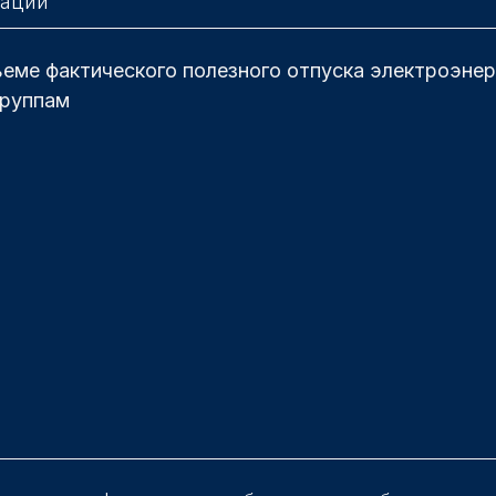
зации
ме фактического полезного отпуска электроэнер
группам